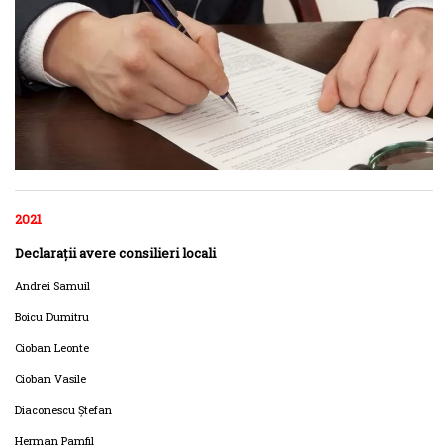
2021
Declarații avere consilieri locali
Andrei Samuil
Boicu Dumitru
Cioban Leonte
Cioban Vasile
Diaconescu Ștefan
Herman Pamfil