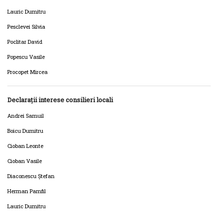
Lauric Dumitru
Pesclevei Silvia
Poclitar David
Popescu Vasile
Procopet Mircea
Declarații interese consilieri locali
Andrei Samuil
Boicu Dumitru
Cioban Leonte
Cioban Vasile
Diaconescu Ștefan
Herman Pamfil
Lauric Dumitru