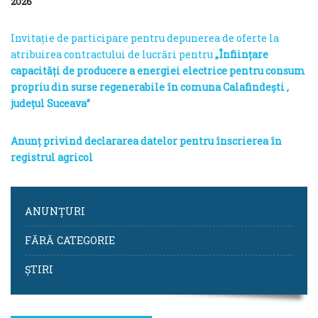
2026
Invitație de participare pentru depunerea de oferte la
atribuirea contractului de lucrări pentru
„Înființare
capacități de producere a energiei electrice pentru consum
propriu din surse regenerabile în comuna Calafindești ,
județul Suceava”
Anunț privind declararea datelor pentru înscrierea în
registrul agricol
ANUNȚURI
FĂRĂ CATEGORIE
ȘTIRI