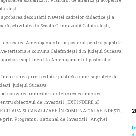
 aprobarea actualizării Planului de analiză şi acoperire
afindești
 aprobarea decontării navetei cadrelor didactice și a
șoară activitatea la Școala Gimnazială Calafindești,
nd aprobarea Amenajamentului pastoral pentru pajiștile
ve-teritoriale comuna Calafindești din județul Suceava
nd aprobare supliment la Amenajamentul pastoral al
 închirierea prin licitație publică a unor suprafețe de
dești, județul Suceava
d actualizarea indicatorilor tehnico-economici
 pentru obiectivul de investitii ,,EXTINDERE ȘI
2
E CU APĂ ȘI CANALIZARE ÎN COMUNA CALAFINDEȘTI,
 prin Programul national de Investitii ,,Anghel
In
d