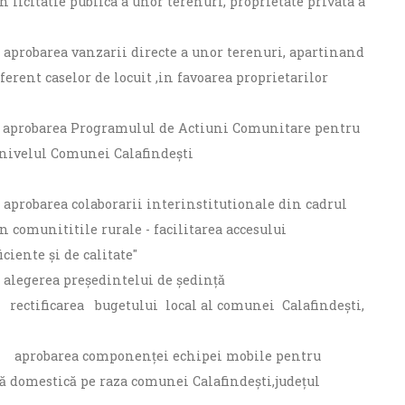
 licitatie publica a unor terenuri, proprietate privata a
d aprobarea vanzarii directe a unor terenuri, apartinand
erent caselor de locuit ,in favoarea proprietarilor
ind aprobarea Programulul de Actiuni Comunitare pentru
a nivelul Comunei Calafindești
d aprobarea colaborarii interinstitutionale din cadrul
in comunititile rurale - facilitarea accesului
ciente și de calitate"
d alegerea preşedintelui de şedinţă
nd rectificarea bugetului local al comunei Calafindeşti,
ind aprobarea componenței echipei mobile pentru
ță domestică pe raza comunei Calafindești,județul