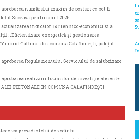
l
nd aprobarea numărului maxim de posturi ce pot fi
e
udețul Suceava pentru anul 2026
s
d actualizarea indicatorilor tehnico-economici si a
S
ții: „Eficientizare energetică și gestionarea
 Căminul Cultural din comuna Calafindești, județul
A
în
nd aprobarea Regulamentului Serviciului de salubrizare
 aprobarea realizării lucrărilor de investiţie aferente
ȘI ALEI PIETONALE ÎN COMUNA CALAFINDEȘTI,
 alegerea presedintelui de sedinta