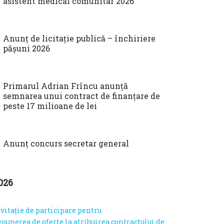
asistent medical comunitar 2026
Anunț de licitație publică – închiriere
pășuni 2026
Primarul Adrian Frîncu anunță
semnarea unui contract de finanțare de
peste 17 milioane de lei
Anunț concurs secretar general
026
vitație de participare pentru
epunerea de oferte la atribuirea contractului de