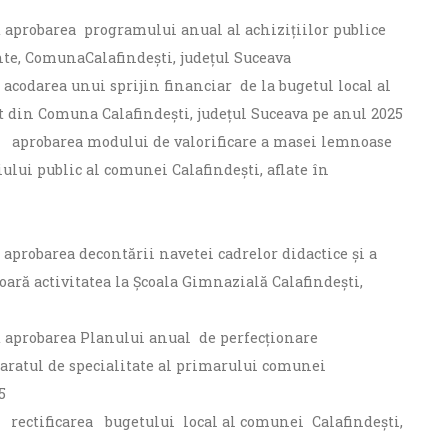
d aprobarea programului anual al achiziţiilor publice
ante, ComunaCalafindești, județul Suceava
 acodarea unui sprijin financiar de la bugetul local al
t din Comuna Calafindești, județul Suceava pe anul 2025
nd aprobarea modului de valorificare a masei lemnoase
lui public al comunei Calafindești, aflate în
 aprobarea decontării navetei cadrelor didactice și a
șoară activitatea la Școala Gimnazială Calafindești,
nd aprobarea Planului anual de perfecționare
paratul de specialitate al primarului comunei
5
nd rectificarea bugetului local al comunei Calafindeşti,