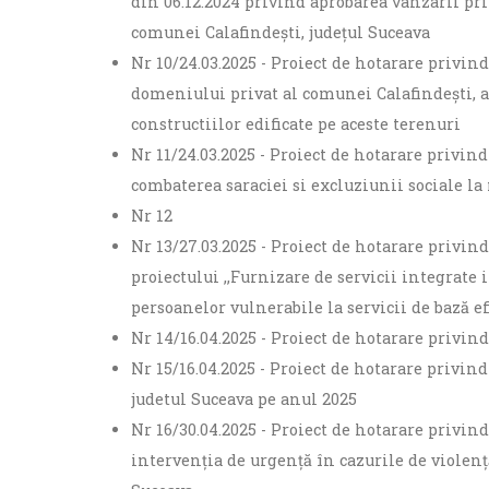
din 06.12.2024 privind aprobarea vanzarii prin
comunei Calafindești, județul Suceava
Nr 10/24.03.2025 - Proiect de hotarare privin
domeniului privat al comunei Calafindești, af
constructiilor edificate pe aceste terenuri
Nr 11/24.03.2025 - Proiect de hotarare priv
combaterea saraciei si excluziunii sociale l
Nr 12
Nr 13/27.03.2025 - Proiect de hotarare privin
proiectului ,,Furnizare de servicii integrate 
persoanelor vulnerabile la servicii de bază efi
Nr 14/16.04.2025 - Proiect de hotarare privin
Nr 15/16.04.2025 - Proiect de hotarare privi
judetul Suceava pe anul 2025
Nr 16/30.04.2025 - Proiect de hotarare priv
intervenția de urgență în cazurile de violen