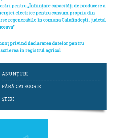
ucrări pentru
„Înființare capacități de producere a
nergiei electrice pentru consum propriu din
urse regenerabile în comuna Calafindești , județul
uceava”
nunț privind declararea datelor pentru
scrierea în registrul agricol
ANUNȚURI
FĂRĂ CATEGORIE
ȘTIRI