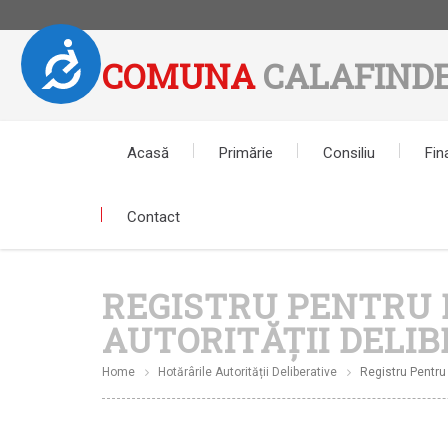
Accesibilitate
COMUNA
CALAFINDE
Notă:
Acest
website
include
Acasă
Primărie
Consiliu
Fin
un
sistem
de
Contact
accesibilitate.
Apasă
Control-
REGISTRU PENTRU 
F11
pentru
AUTORITĂȚII DELI
a
ajusta
Home
Hotărârile Autorității Deliberative
Registru Pentru 
site-
ul
la