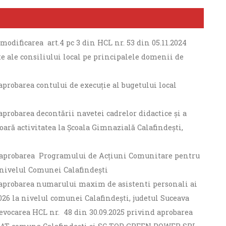
modificarea art.4 pc 3 din HCL nr. 53 din 05.11.2024
e ale consiliului local pe principalele domenii de
aprobarea contului de execuție al bugetului local
aprobarea decontării navetei cadrelor didactice și a
șoară activitatea la Școala Gimnazială Calafindești,
nd aprobarea Programului de Acţiuni Comunitare pentru
a nivelul Comunei Calafindești
d aprobarea numarului maxim de asistenti personali ai
26 la nivelul comunei Calafindești, judetul Suceava
revocarea HCL nr. 48 din 30.09.2025 privind aprobarea