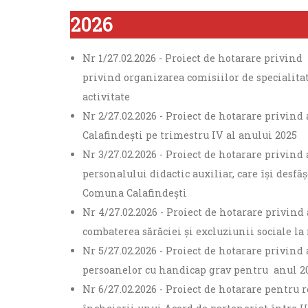
persoanele
2026
cu
handicap
de
Nr 1/27.02.2026 - Proiect de hotarare privind 
vedere,
privind organizarea comisiilor de specialitat
care
activitate
folosesc
un
Nr 2/27.02.2026 - Proiect de hotarare privind 
cititor
Calafindești pe trimestru IV al anului 2025
de
Nr 3/27.02.2026 - Proiect de hotarare privind 
eran;
personalului didactic auxiliar, care își desfă
Apasă
Comuna Calafindești
Control-
F10
Nr 4/27.02.2026 - Proiect de hotarare privi
pentru
combaterea sărăciei şi excluziunii sociale l
a
Nr 5/27.02.2026 - Proiect de hotarare privin
deschide
persoanelor cu handicap grav pentru anul 20
un
meniu
Nr 6/27.02.2026 - Proiect de hotarare pentru 
de