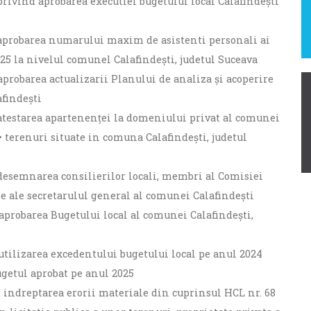
 privind aprobarea executiei bugetului local Calafindești
d aprobarea numarului maxim de asistenti personali ai
5 la nivelul comunel Calafindești, judetul Suceava
 aprobarea actualizarii Planului de analiza și acoperire
afindești
d atestarea apartenenței la domeniului privat al comunei
• terenuri situate in comuna Calafindești, judetul
 desemnarea consilierilor locali, membri al Comisiei
 ale secretarulul general al comunei Calafindești
 aprobarea Bugetului local al comunei Calafindești,
 utilizarea excedentului bugetului local pe anul 2024
ugetul aprobat pe anul 2025
d indreptarea erorii materiale din cuprinsul HCL nr. 68