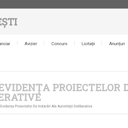
ȘTI
anciar
Avizier
Concurs
Licitații
Anunțuri
EVIDENȚA PROIECTELOR 
BERATIVE
Evidența Proiectelor De Hotărâri Ale Autorității Deliberative