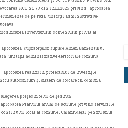
 UAT comuna Calafindești și SC TOP GREEN POWER SRL
revocarea HCL nr. 73 din 12.12.2025 privind aprobarea
permanente de pe raza unității administrative-
Suceava
d modificarea inventarului domeniului privat al
nd aprobarea suprafețelor supuse Amenajamentului
raza unității administrative-teritoriale comuna
d aprobarea realizării proiectului de investiție
entru autoconsum și sistem de stocare în comuna
d alegerea preşedintelui de şedinţă
d aprobarea Planului anual de acțiune privind serviciile
 consiliului local al comunei Calafindești pentru anul