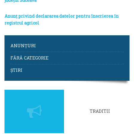
județul Suceava”
Anunț privind declararea datelor pentru înscrierea în
registrul agricol
ANUNȚURI
FĂRĂ CATEGORIE
ȘTIRI
TRADITII