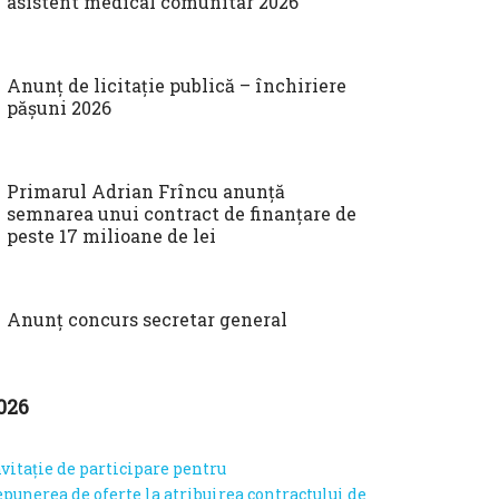
asistent medical comunitar 2026
Anunț de licitație publică – închiriere
pășuni 2026
Primarul Adrian Frîncu anunță
semnarea unui contract de finanțare de
peste 17 milioane de lei
Anunț concurs secretar general
026
vitație de participare pentru
epunerea de oferte la atribuirea contractului de