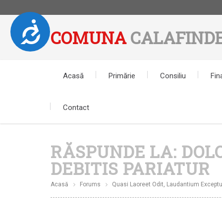
Accesibilitate
COMUNA
CALAFINDE
Notă:
Acest
website
include
Acasă
Primărie
Consiliu
Fin
un
sistem
de
Contact
accesibilitate.
Apasă
Control-
RĂSPUNDE LA: DO
F11
pentru
DEBITIS PARIATUR
a
ajusta
Acasă
Forums
Quasi Laoreet Odit, Laudantium Exceptur
site-
ul
la