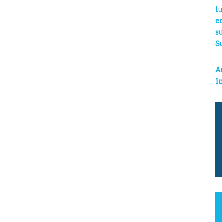
l
e
s
S
A
în