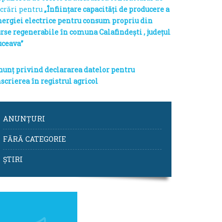
ucrări pentru
„Înființare capacități de producere a
nergiei electrice pentru consum propriu din
urse regenerabile în comuna Calafindești , județul
uceava”
nunț privind declararea datelor pentru
scrierea în registrul agricol
ANUNȚURI
FĂRĂ CATEGORIE
ȘTIRI