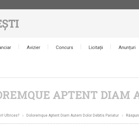
ȘTI
anciar
Avizier
Concurs
Licitații
Anunțuri
LOREMQUE APTENT DIAM 
i! Ultrices?
Doloremque Aptent Diam Autem Dolor Debitis Pariatur
Răspund