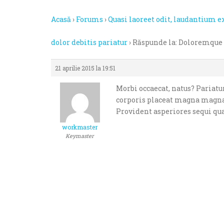
persoanele
cu
Acasă
›
Forums
›
Quasi laoreet odit, laudantium e
handicap
de
dolor debitis pariatur
›
Răspunde la: Doloremque 
vedere,
care
21 aprilie 2015 la 19:51
folosesc
un
Morbi occaecat, natus? Pariat
cititor
corporis placeat magna magnam
de
Provident asperiores sequi qua
eran;
workmaster
Apasă
Keymaster
Control-
F10
pentru
a
deschide
un
meniu
de