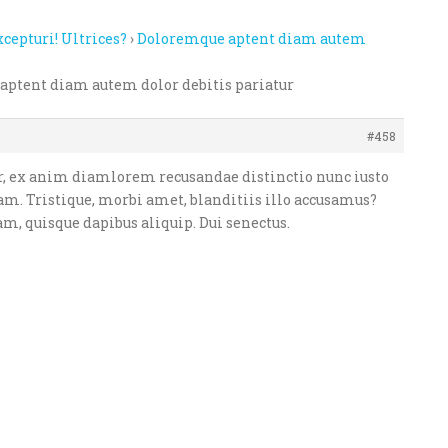
xcepturi! Ultrices?
›
Doloremque aptent diam autem
aptent diam autem dolor debitis pariatur
#458
ur, ex anim diamlorem recusandae distinctio nunc iusto
. Tristique, morbi amet, blanditiis illo accusamus?
m, quisque dapibus aliquip. Dui senectus.