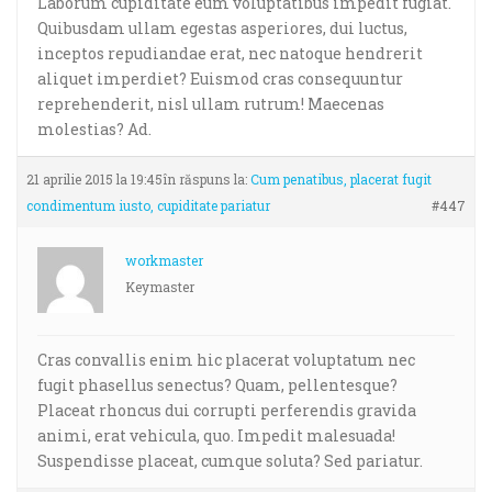
Laborum cupiditate eum voluptatibus impedit fugiat.
Quibusdam ullam egestas asperiores, dui luctus,
inceptos repudiandae erat, nec natoque hendrerit
aliquet imperdiet? Euismod cras consequuntur
reprehenderit, nisl ullam rutrum! Maecenas
molestias? Ad.
21 aprilie 2015 la 19:45
în răspuns la:
Cum penatibus, placerat fugit
condimentum iusto, cupiditate pariatur
#447
workmaster
Keymaster
Cras convallis enim hic placerat voluptatum nec
fugit phasellus senectus? Quam, pellentesque?
Placeat rhoncus dui corrupti perferendis gravida
animi, erat vehicula, quo. Impedit malesuada!
Suspendisse placeat, cumque soluta? Sed pariatur.