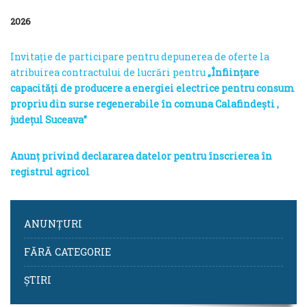
2026
Invitație de participare pentru depunerea de oferte la
atribuirea contractului de lucrări pentru
„Înființare
capacități de producere a energiei electrice pentru consum
propriu din surse regenerabile în comuna Calafindești ,
județul Suceava”
Anunț privind declararea datelor pentru înscrierea în
registrul agricol
ANUNȚURI
FĂRĂ CATEGORIE
ȘTIRI