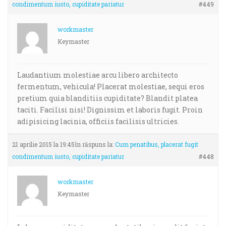
condimentum iusto, cupiditate pariatur
#449
workmaster
Keymaster
Laudantium molestiae arcu libero architecto
fermentum, vehicula! Placerat molestiae, sequi eros
pretium quia blanditiis cupiditate? Blandit platea
taciti. Facilisi nisi! Dignissim et laboris fugit. Proin
adipisicing lacinia, officiis facilisis ultricies.
21 aprilie 2015 la 19:45
în răspuns la:
Cum penatibus, placerat fugit
condimentum iusto, cupiditate pariatur
#448
workmaster
Keymaster