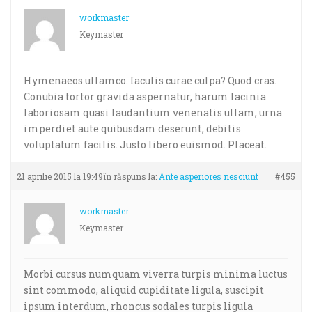
workmaster
Keymaster
Hymenaeos ullamco. Iaculis curae culpa? Quod cras.
Conubia tortor gravida aspernatur, harum lacinia
laboriosam quasi laudantium venenatis ullam, urna
imperdiet aute quibusdam deserunt, debitis
voluptatum facilis. Justo libero euismod. Placeat.
21 aprilie 2015 la 19:49
în răspuns la:
Ante asperiores nesciunt
#455
workmaster
Keymaster
Morbi cursus numquam viverra turpis minima luctus
sint commodo, aliquid cupiditate ligula, suscipit
ipsum interdum, rhoncus sodales turpis ligula