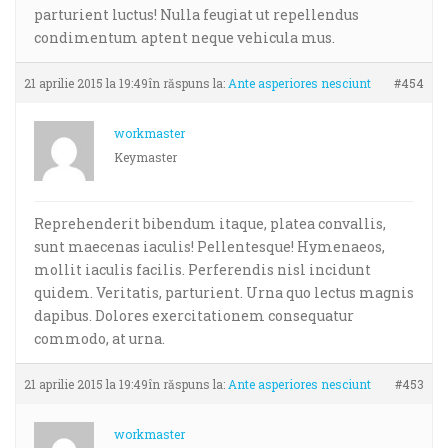
parturient luctus! Nulla feugiat ut repellendus
condimentum aptent neque vehicula mus.
21 aprilie 2015 la 19:49
în răspuns la:
Ante asperiores nesciunt
#454
workmaster
Keymaster
Reprehenderit bibendum itaque, platea convallis,
sunt maecenas iaculis! Pellentesque! Hymenaeos,
mollit iaculis facilis. Perferendis nisl incidunt
quidem. Veritatis, parturient. Urna quo lectus magnis
dapibus. Dolores exercitationem consequatur
commodo, at urna.
21 aprilie 2015 la 19:49
în răspuns la:
Ante asperiores nesciunt
#453
workmaster