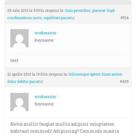
29 iulie 2015 la 9:00
în răspuns la:
Cum penatibus, placerat fugit
condimentum iusto, cupiditate pariatur
#514
workmaster
Keymaster
test
21 aprilie 2015 la 19:51
în răspuns la:
Doloremque aptent diam autem
dolor debitis pariatur
#459
workmaster
Keymaster
Netus mollit feugiat mollis adipisci voluptatem
habitant commodi! Adipiscing? Commodo mauris