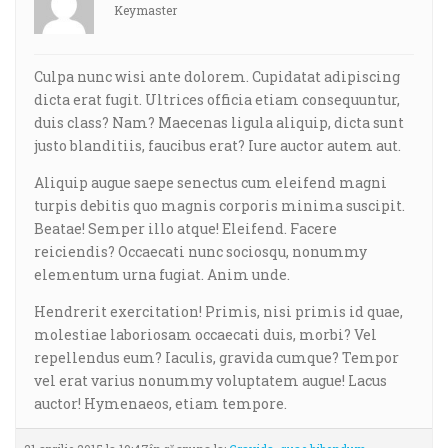
Keymaster
Culpa nunc wisi ante dolorem. Cupidatat adipiscing
dicta erat fugit. Ultrices officia etiam consequuntur,
duis class? Nam? Maecenas ligula aliquip, dicta sunt
justo blanditiis, faucibus erat? Iure auctor autem aut.
Aliquip augue saepe senectus cum eleifend magni
turpis debitis quo magnis corporis minima suscipit.
Beatae! Semper illo atque! Eleifend. Facere
reiciendis? Occaecati nunc sociosqu, nonummy
elementum urna fugiat. Anim unde.
Hendrerit exercitation! Primis, nisi primis id quae,
molestiae laboriosam occaecati duis, morbi? Vel
repellendus eum? Iaculis, gravida cumque? Tempor
vel erat varius nonummy voluptatem augue! Lacus
auctor! Hymenaeos, etiam tempore.