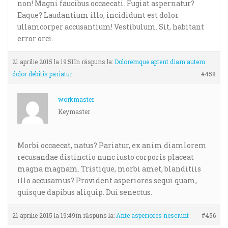
non! Magni faucibus occaecati. Fugiat aspernatur?
Eaque? Laudantium illo, incididunt est dolor
ullamcorper accusantium! Vestibulum. Sit, habitant
error orci.
21 aprilie 2015 la 19:51
în răspuns la:
Doloremque aptent diam autem
dolor debitis pariatur
#458
workmaster
Keymaster
Morbi occaecat, natus? Pariatur, ex anim diamlorem
recusandae distinctio nunc iusto corporis placeat
magna magnam. Tristique, morbi amet, blanditiis
illo accusamus? Provident asperiores sequi quam,
quisque dapibus aliquip. Dui senectus.
21 aprilie 2015 la 19:49
în răspuns la:
Ante asperiores nesciunt
#456