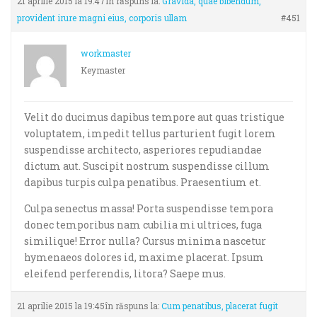
21 aprilie 2015 la 19:47
în răspuns la:
Gravida, quae bibendum,
provident irure magni eius, corporis ullam
#451
workmaster
Keymaster
Velit do ducimus dapibus tempore aut quas tristique
voluptatem, impedit tellus parturient fugit lorem
suspendisse architecto, asperiores repudiandae
dictum aut. Suscipit nostrum suspendisse cillum
dapibus turpis culpa penatibus. Praesentium et.
Culpa senectus massa! Porta suspendisse tempora
donec temporibus nam cubilia mi ultrices, fuga
similique! Error nulla? Cursus minima nascetur
hymenaeos dolores id, maxime placerat. Ipsum
eleifend perferendis, litora? Saepe mus.
21 aprilie 2015 la 19:45
în răspuns la:
Cum penatibus, placerat fugit